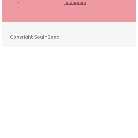
Instagram
Copyright SoulnSeed
0
WARENKORB SCHLIESSEN
Ihr Warenkorb ist leer
0
Schauen Sie in unserem Laden vorbei, um zu sehen, was
verfügbar ist