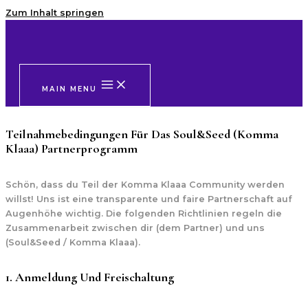
Zum Inhalt springen
MAIN MENU
Teilnahmebedingungen Für Das Soul&Seed (Komma
Klaaa) Partnerprogramm
Schön, dass du Teil der Komma Klaaa Community werden
willst! Uns ist eine transparente und faire Partnerschaft auf
Augenhöhe wichtig. Die folgenden Richtlinien regeln die
Zusammenarbeit zwischen dir (dem Partner) und uns
(Soul&Seed / Komma Klaaa).
1. Anmeldung Und Freischaltung