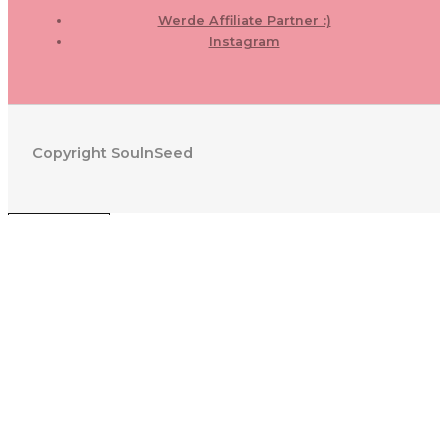
Werde Affiliate Partner :)
Instagram
Copyright SoulnSeed
0
WARENKORB SCHLIESSEN
Ihr Warenkorb ist leer
0
Schauen Sie in unserem Laden vorbei, um zu sehen, was