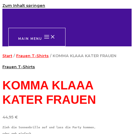
Zum Inhalt springen
MAIN MENU
Start
/
Frauen T-Shirts
/ KOMMA KLAAA KATER FRAUEN
Frauen T-Shirts
KOMMA KLAAA
KATER FRAUEN
44,95
€
Zieh die Sonnenbrille auf und lass die Party kommen, 

oder geh einfach.