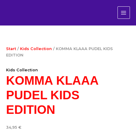
KOMMA
Zum
Warenkorb
MAI
KLAAA
Inhalt
Gesamt:
ME
PUDEL
springen
KIDS
EDITION
Menge
Start
/
Kids Collection
/ KOMMA KLAAA PUDEL KIDS
EDITION
Kids Collection
KOMMA KLAAA
PUDEL KIDS
EDITION
34,95
€